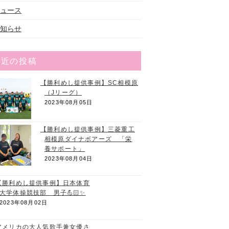
ュース
知らせ
最近の投稿
【勝利めし提供事例】SC相模原
（Jリーグ）
2023年08月05日
【勝利めし提供事例】三菱重工
相模原ダイナボアーズ 「栄
養サポート」
2023年08月04日
【勝利めし提供事例】日本体育
大学体操競技部 男子
2023年08月02日