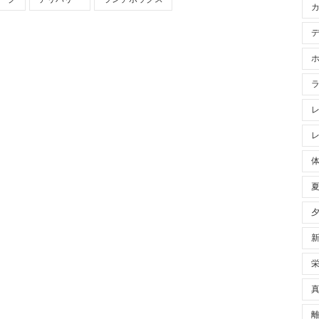
手たちへ、ご自宅まで、お食事をお届
います。
まだ、生活のすべてが、元どおりとは、行きません。そんな
も、免疫力を上げるためにも、質と量の整ったバランスのよ
ぞれが、それを用意するのは、容易なことではありません。
Serviceは、これまで、練習や試合の時にお持ちしていたお食事
まで、お届けしアスリートの方の健康をサポートしていま
食事（照り焼きチキン、豚キムチ、十六穀米など）を
しましたについているタグ