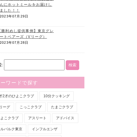
アメリカの大人気歌手兼女優さ
んにホットミールをお届けし
ました！！
2023年07月29日
【勝利めし提供事例】東京グレ
ートベアーズ（Vリーグ）
2023年07月28日
:
キーワードで探す
1才2才のひよこクラブ
10分クッキング
リーグ
こっこクラブ
たまごクラブ
ひよこクラブ
アスリート
アドバイス
アルバルク東京
インフルエンザ