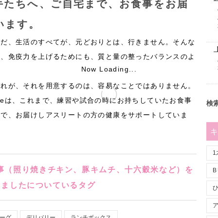
Now Loading...
検索
B
タミンB群、食物繊維などが豊富な十六穀米
にしまし