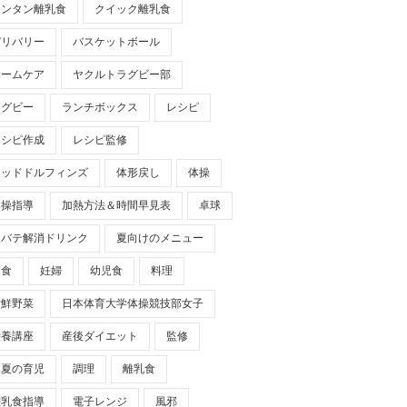
カンタン離乳食
クイック離乳食
デリバリー
バスケットボール
ホームケア
ヤクルトラグビー部
ラグビー
ランチボックス
レシピ
レシピ作成
レシピ監修
レッドドルフィンズ
体形戻し
体操
体操指導
加熱方法＆時間早見表
卓球
夏バテ解消ドリンク
夏向けのメニュー
夕食
妊婦
幼児食
料理
新鮮野菜
日本体育大学体操競技部女子
栄養講座
産後ダイエット
監修
真夏の育児
調理
離乳食