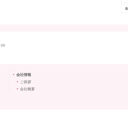
リーグ
デリバリー
ランチボックス
ールアスリートフードサービス
1
東京都小平市鈴木町1-152-4-106
760-6767
r-athletefoodservice.com
会社情報
ご挨拶
会社概要
例