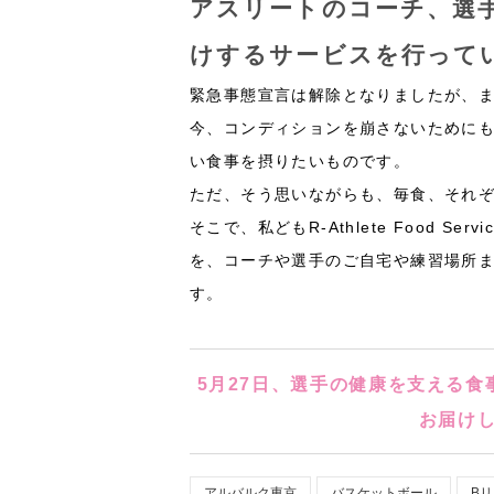
5月27日の昼食弁当
照り焼きチキン
豚キムチ
採れたてベビーコーンのグリル
小松菜の卵炒め
さつまいもとりんごのレモン煮
キウイフルーツ
サラダ
十六穀米
味噌汁
今日は、
お米を、カルシウム、鉄、ビ